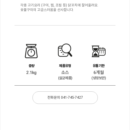
각종 고기요리 (구이, 찜, 조림 등) 닭꼬치에 잘어울려요.
숯불구이의 고급스러움을 선사합니다.
중량
제품유형
유통기한
2.1kg
소스
6개월
(살균제품)
(냉장보관)
전화문의 041-745-7427