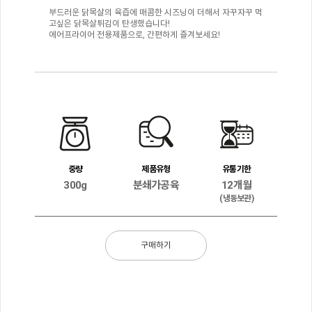
부드러운 닭목살의 육즙에 매콤한 시즈닝이 더해서 자꾸자꾸 먹
고싶은 닭목살튀김이 탄생했습니다!
에어프라이어 전용제품으로, 간편하게 즐겨보세요!
중량
제품유형
유통기한
300g
분쇄가공육
12개월
(냉동보관)
구매하기